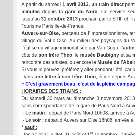
A partir du samedi
1 avril 2013
,
un train direct
perm
minutes
depuis la
gare du Nord
. Ce service ser
jusqu’au
31 octobre 2013
prochain par le STIF et T
Tourisme Paris Ile-de-France.
Auvers-sur-Oise
, berceau de l’impressionnisme, te
village du Val d’Oise. Au milieu des paysages du Vexi
l’église du village immortalisée par Van Gogh, l’
aube
côté de
son frère Théo
, le
musée Daubigny
et sa
m
rencontre des artistes, ou encore le
Musée de l’Absi
Si vous le pouvez, préférez y aller pendant l’été, ca
Dans
une lettre à son frère Théo
, écrite depuis Au
«
C’est gravement beau, c’est de la pleine campag
HORAIRES DES TRAINS :
Du samedi 30 mars au dimanche 3 novembre 2013*, 
sans correspondance de la gare de Paris Nord à Auver
-
Le matin :
départ de Paris Nord 10h08, arrivée à A
-
Le soir :
départ d’Auvers sur Oise 18h06, arrivée à
*
sauf :
er
- les 20 et 21 juillet, 31 août et 1
septembre : arrivé