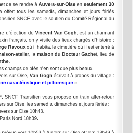
et de se rendre à
Auvers-sur-Oise
en
seulement 30
a offert tous les samedis, dimanches et jours fériés
ransilien SNCF, avec le soutien du Comité Régional du
rre d’élection de
Vincent Van Gogh
, est un charmant
n français, on y visite des lieux chargés d’histoire :
rge Ravoux
où il habita, le cimetière où il est enterré à
aison-atelier
, la
maison du Docteur
Gache
t, lieu de
nthe
.
r les champs de blés n’en sont que plus beaux.
vers sur Oise,
Van Gogh
écrivait à propos du village :
ne caractéristique et pittoresque
».
SNCF Transilien vous propose un train aller-retour
s sur Oise, les samedis, dimanches et jours fériés :
uvers sur Oise 10h43.
 Paris Nord 18h39.
e prévue vers 10h53 à Auvers sur Oise et vers 18h49 à