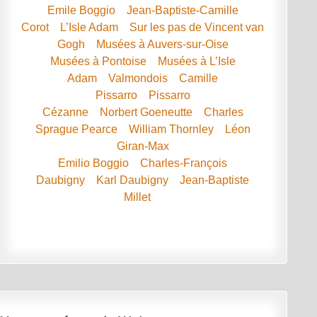
Emile Boggio
Jean-Baptiste-Camille
Corot
L’Isle Adam
Sur les pas de Vincent van
Gogh
Musées à Auvers-sur-Oise
Musées à Pontoise
Musées à L’Isle
Adam
Valmondois
Camille
Pissarro
Pissarro
Cézanne
Norbert Goeneutte
Charles
Sprague Pearce
William Thornley
Léon
Giran-Max
Emilio Boggio
Charles-François
Daubigny
Karl Daubigny
Jean-Baptiste
Millet