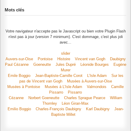
Mots clés
Votre navigateur n'accepte pas le Javascript ou bien votre Plugin Flash
n'est pas à jour (version 7 minimum). C'est dommage, c'est plus joli
avec...
slider
Auvers-sur-Oise
Pontoise
Histoire
Vincent van Gogh
Daubigny
Paul Cézanne
Goeneutte
Jules Dupré
Léonide Bourges
Eugène
Murer
Emile Boggio
Jean-Baptiste-Camille Corot
L’Isle Adam
Sur les
pas de Vincent van Gogh
Musées à Auvers-sur-Oise
Musées à Pontoise
Musées à L’Isle Adam
Valmondois
Camille
Pissarro
Pissarro
Cézanne
Norbert Goeneutte
Charles Sprague Pearce
William
Thornley
Léon Giran-Max
Emilio Boggio
Charles-François Daubigny
Karl Daubigny
Jean-
Baptiste Millet