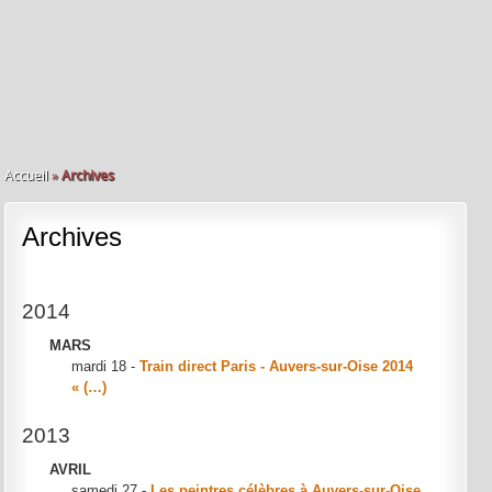
Accueil
»
Archives
Archives
2014
MARS
mardi 18 -
Train direct Paris - Auvers-sur-Oise 2014
« (…)
2013
AVRIL
samedi 27 -
Les peintres célèbres à Auvers-sur-Oise