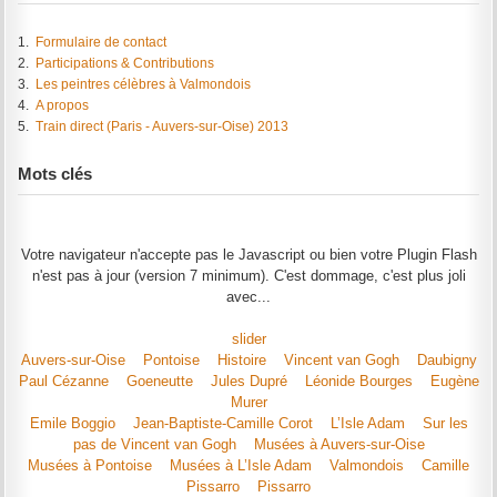
1.
Formulaire de contact
2.
Participations & Contributions
3.
Les peintres célèbres à Valmondois
4.
A propos
5.
Train direct (Paris - Auvers-sur-Oise) 2013
Mots clés
Votre navigateur n'accepte pas le Javascript ou bien votre Plugin Flash
n'est pas à jour (version 7 minimum). C'est dommage, c'est plus joli
avec...
slider
Auvers-sur-Oise
Pontoise
Histoire
Vincent van Gogh
Daubigny
Paul Cézanne
Goeneutte
Jules Dupré
Léonide Bourges
Eugène
Murer
Emile Boggio
Jean-Baptiste-Camille Corot
L’Isle Adam
Sur les
pas de Vincent van Gogh
Musées à Auvers-sur-Oise
Musées à Pontoise
Musées à L’Isle Adam
Valmondois
Camille
Pissarro
Pissarro