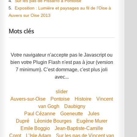
4.
Sur les pas de Pissarro à Pontoise
5.
Exposition : Lumière et paysages au fil de l’Oise à
Auvers sur Oise 2013
Mots clés
Votre navigateur n'accepte pas le Javascript ou
bien votre Plugin Flash n'est pas à jour (version
7 minimum). C'est dommage, c'est plus joli
avec...
slider
Auvers-sur-Oise
Pontoise
Histoire
Vincent
van Gogh
Daubigny
Paul Cézanne
Goeneutte
Jules
Dupré
Léonide Bourges
Eugène Murer
Emile Boggio
Jean-Baptiste-Camille
Corot
L’Isle Adam
Sur les pas de Vincent van