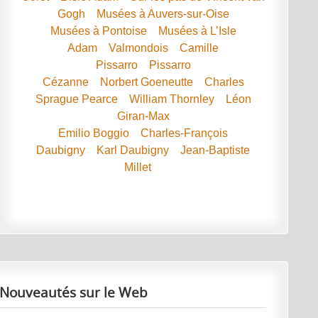
Gogh
Musées à Auvers-sur-Oise
Musées à Pontoise
Musées à L’Isle
Adam
Valmondois
Camille
Pissarro
Pissarro
Cézanne
Norbert Goeneutte
Charles
Sprague Pearce
William Thornley
Léon
Giran-Max
Emilio Boggio
Charles-François
Daubigny
Karl Daubigny
Jean-Baptiste
Millet
Nouveautés sur le Web