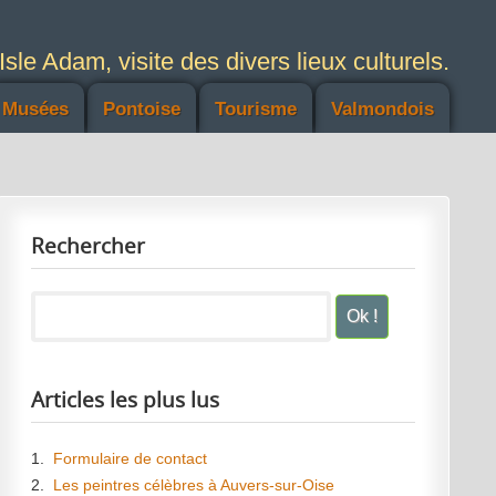
Isle Adam, visite des divers lieux culturels.
Musées
Pontoise
Tourisme
Valmondois
Rechercher
Articles les plus lus
1.
Formulaire de contact
2.
Les peintres célèbres à Auvers-sur-Oise