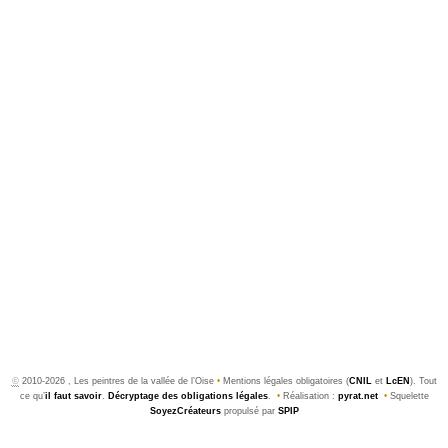
©
2010-2026 , Les peintres de la vallée de l’Oise
•
Mentions légales obligatoires (
CNIL
et
LcEN
). Tout
ce qu’
il faut savoir
.
Décryptage des obligations légales
.
•
Réalisation :
pyrat.net
•
Squelette
SoyezCréateurs
propulsé par
SPIP